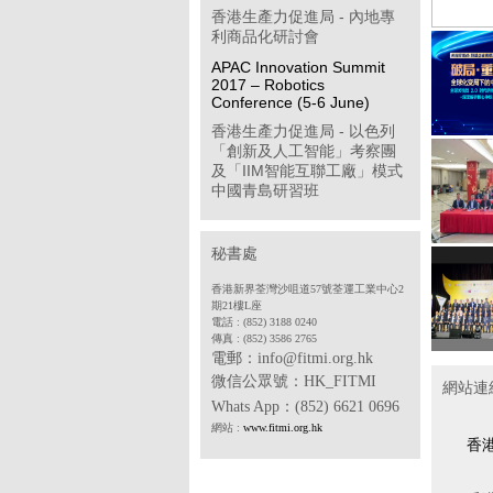
香港生產力促進局 - 內地專
利商品化研討會
APAC Innovation Summit
2017 – Robotics
Conference (5-6 June)
香港生產力促進局 - 以色列
「創新及人工智能」考察團
及「IIM智能互聯工廠」模式
中國青島研習班
「學習型企業獎」簡介會
第八屆「香港企業公民計
秘書處
劃」
香港新界荃灣沙咀道57號荃運工業中心2
香港物聯網商會 - 透過多方
期21樓L座
位推廣計劃開拓中國內地工
電話 : (852) 3188 0240
傳真 : (852) 3586 2765
業物聯網市場(政府資助項目)
電郵：info@fitmi.org.hk
香港中華廠商聯合會 - 2017
微信公眾號：
HK_FITMI
網站連
年度「中小企貨運保險普及
Whats App
：(852) 6621 0696
計劃」
網站 :
www.fitmi.org.hk
香港電子業商會 - SDF 專案
香
合作機構