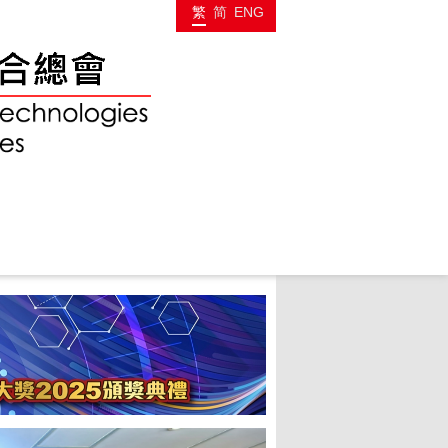
繁
简
ENG