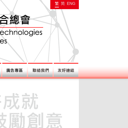
繁
简
ENG