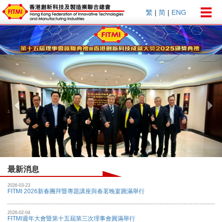
Togg
繁
|
简
|
ENG
navig
Previous
Nex
最新消息
2026-03-23
FITMI 2026新春團拜暨專題講座與春茗晚宴圓滿舉行
2026-02-04
FITMI週年大會暨第十五屆第三次理事會圓滿舉行