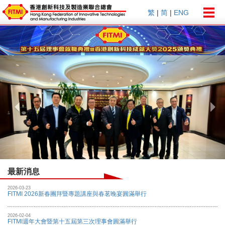
Togg
繁
|
简
|
ENG
navig
Previous
Nex
最新消息
2026-03-23
FITMI 2026新春團拜暨專題講座與春茗晚宴圓滿舉行
2026-02-04
FITMI週年大會暨第十五屆第三次理事會圓滿舉行