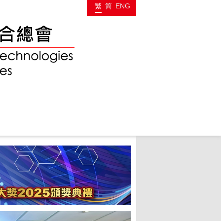
繁
简
ENG