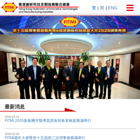
Togg
繁
|
简
|
ENG
navig
Previous
Nex
最新消息
2026-03-23
FITMI 2026新春團拜暨專題講座與春茗晚宴圓滿舉行
2026-02-04
FITMI週年大會暨第十五屆第三次理事會圓滿舉行