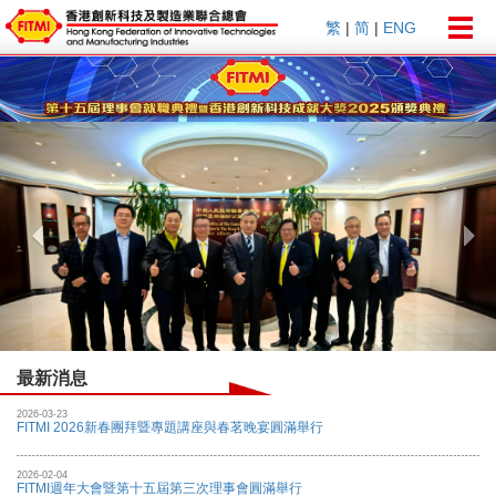
Togg
繁
|
简
|
ENG
navig
Previous
Nex
最新消息
2026-03-23
FITMI 2026新春團拜暨專題講座與春茗晚宴圓滿舉行
2026-02-04
FITMI週年大會暨第十五屆第三次理事會圓滿舉行