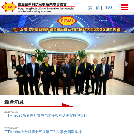
Togg
繁
|
简
|
ENG
navig
Previous
Nex
最新消息
2026-03-23
FITMI 2026新春團拜暨專題講座與春茗晚宴圓滿舉行
2026-02-04
FITMI週年大會暨第十五屆第三次理事會圓滿舉行