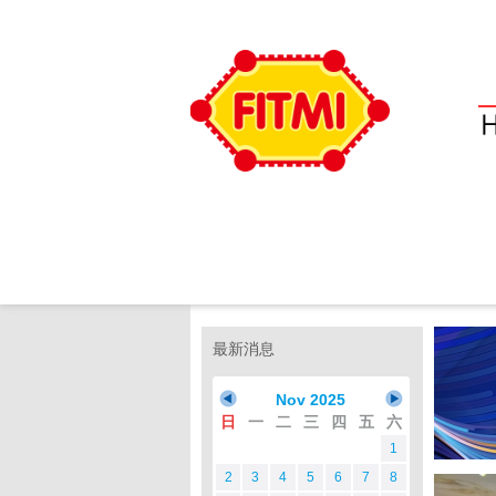
最新消息
Nov 2025
日
一
二
三
四
五
六
1
2
3
4
5
6
7
8