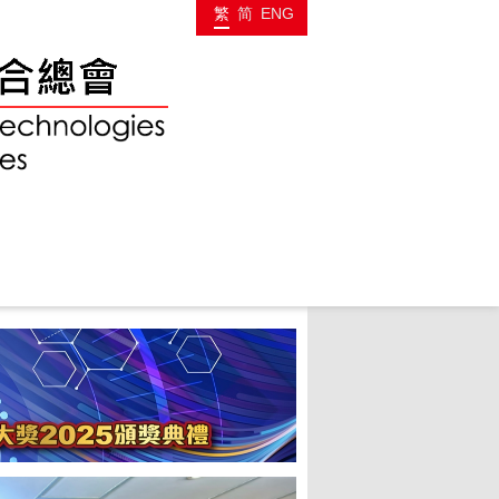
繁
简
ENG