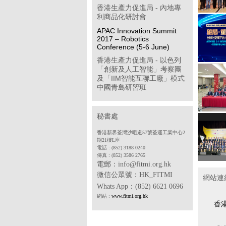
香港生產力促進局 - 內地專
利商品化研討會
APAC Innovation Summit
2017 – Robotics
Conference (5-6 June)
香港生產力促進局 - 以色列
「創新及人工智能」考察團
及「IIM智能互聯工廠」模式
中國青島研習班
「學習型企業獎」簡介會
第八屆「香港企業公民計
秘書處
劃」
香港新界荃灣沙咀道57號荃運工業中心2
香港物聯網商會 - 透過多方
期21樓L座
位推廣計劃開拓中國內地工
電話 : (852) 3188 0240
傳真 : (852) 3586 2765
業物聯網市場(政府資助項目)
電郵：info@fitmi.org.hk
香港中華廠商聯合會 - 2017
微信公眾號：
HK_FITMI
網站連
年度「中小企貨運保險普及
Whats App
：(852) 6621 0696
計劃」
網站 :
www.fitmi.org.hk
香港電子業商會 - SDF 專案
香
合作機構