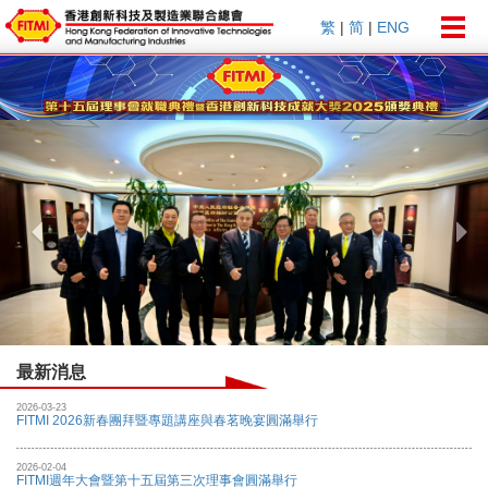
Togg
繁
|
简
|
ENG
navig
Previous
Nex
最新消息
2026-03-23
FITMI 2026新春團拜暨專題講座與春茗晚宴圓滿舉行
2026-02-04
FITMI週年大會暨第十五屆第三次理事會圓滿舉行