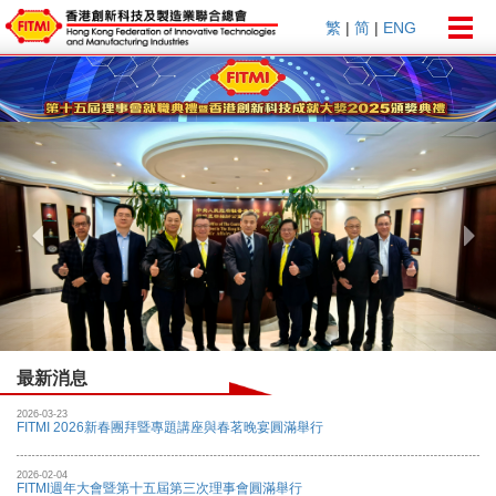
Togg
繁
|
简
|
ENG
navig
Previous
Nex
最新消息
2026-03-23
FITMI 2026新春團拜暨專題講座與春茗晚宴圓滿舉行
2026-02-04
FITMI週年大會暨第十五屆第三次理事會圓滿舉行