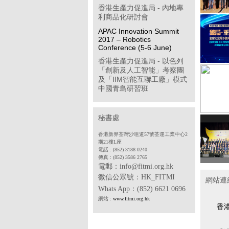
香港生產力促進局 - 內地專
利商品化研討會
APAC Innovation Summit
2017 – Robotics
Conference (5-6 June)
香港生產力促進局 - 以色列
「創新及人工智能」考察團
及「IIM智能互聯工廠」模式
中國青島研習班
「學習型企業獎」簡介會
第八屆「香港企業公民計
秘書處
劃」
香港新界荃灣沙咀道57號荃運工業中心2
香港物聯網商會 - 透過多方
期21樓L座
位推廣計劃開拓中國內地工
電話 : (852) 3188 0240
傳真 : (852) 3586 2765
業物聯網市場(政府資助項目)
電郵：info@fitmi.org.hk
香港中華廠商聯合會 - 2017
微信公眾號：
HK_FITMI
網站連
年度「中小企貨運保險普及
Whats App
：(852) 6621 0696
計劃」
網站 :
www.fitmi.org.hk
香港電子業商會 - SDF 專案
香
合作機構