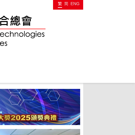
繁
简
ENG