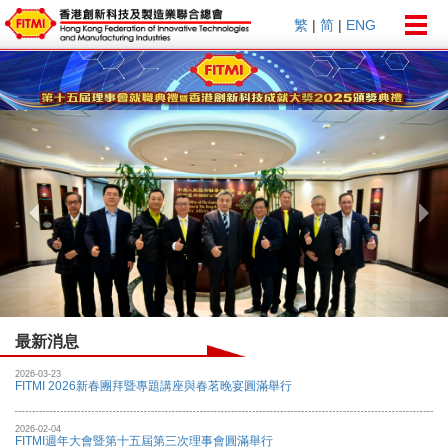
Togg
繁
|
简
|
ENG
navig
Previous
Nex
最新消息
2026-03-23
FITMI 2026新春團拜暨專題講座與春茗晚宴圓滿舉行
2026-02-04
FITMI週年大會暨第十五屆第三次理事會圓滿舉行