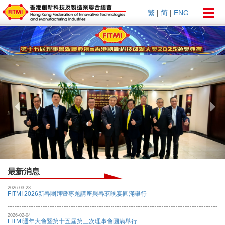
Togg
繁
|
简
|
ENG
navig
Previous
Nex
最新消息
2026-03-23
FITMI 2026新春團拜暨專題講座與春茗晚宴圓滿舉行
2026-02-04
FITMI週年大會暨第十五屆第三次理事會圓滿舉行