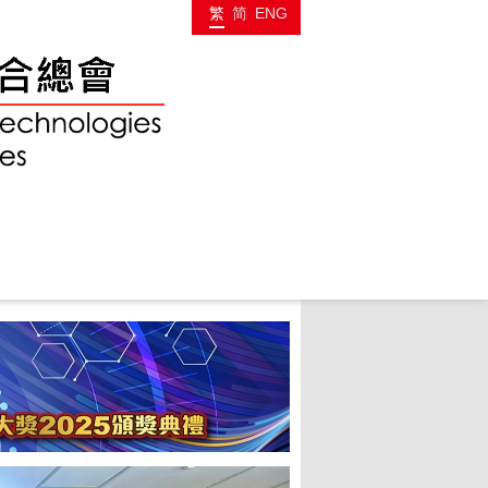
繁
简
ENG