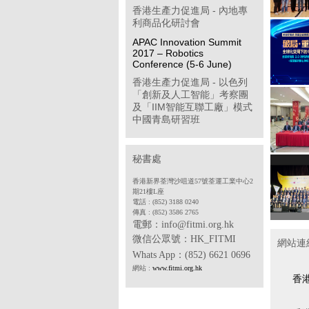
香港生產力促進局 - 內地專
利商品化研討會
APAC Innovation Summit
2017 – Robotics
Conference (5-6 June)
香港生產力促進局 - 以色列
「創新及人工智能」考察團
及「IIM智能互聯工廠」模式
中國青島研習班
「學習型企業獎」簡介會
第八屆「香港企業公民計
秘書處
劃」
香港新界荃灣沙咀道57號荃運工業中心2
香港物聯網商會 - 透過多方
期21樓L座
位推廣計劃開拓中國內地工
電話 : (852) 3188 0240
傳真 : (852) 3586 2765
業物聯網市場(政府資助項目)
電郵：info@fitmi.org.hk
香港中華廠商聯合會 - 2017
微信公眾號：
HK_FITMI
網站連
年度「中小企貨運保險普及
Whats App
：(852) 6621 0696
計劃」
網站 :
www.fitmi.org.hk
香港電子業商會 - SDF 專案
香
合作機構