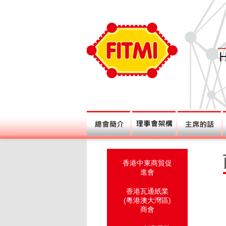
香港中東商貿促
進會
香港瓦通紙業
(粵港澳大灣區)
商會