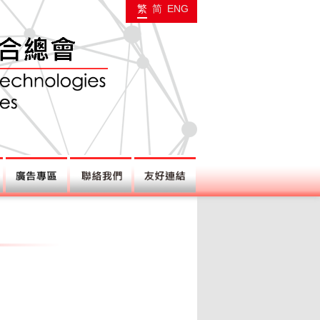
繁
简
ENG