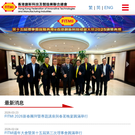
Togg
繁
|
简
|
ENG
navig
Previous
Nex
最新消息
2026-03-23
FITMI 2026新春團拜暨專題講座與春茗晚宴圓滿舉行
2026-02-04
FITMI週年大會暨第十五屆第三次理事會圓滿舉行